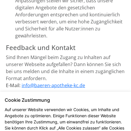
Anpassungen stellen wir sicher, dass unsere
digitalen Angebote den gesetzlichen
Anforderungen entsprechen und kontinuierlich
verbessert werden, um eine hohe Zugänglichkeit
und Sicherheit für alle Nutzer:innen zu
gewährleisten.
Feedback und Kontakt
Sind Ihnen Mängel beim Zugang zu Inhalten auf
unserer Webseite aufgefallen? Dann können Sie sich
bei uns melden und die Inhalte in einem zugänglichen
Format anfordern.
E-Mail:
info@baeren-apotheke-kc.de
Zuständige Marktüberwachungsbehörde:
Cookie Zustimmung
Marktüberwachungsstelle der Länder für die
Auf unserer Website verwenden wir Cookies, um Inhalte und
Barrierefreiheit von Produkten und Dienstleistungen
Angebote zu optimieren. Einige Funktionen dieser Website
(MLBF) in Magdeburg, Sachsen-Anhalt.
benötigen Ihre Zustimmung, um einwandfrei zu funktionieren.
Sie können durch Klick auf „Alle Cookies zulassen“ alle Cookies