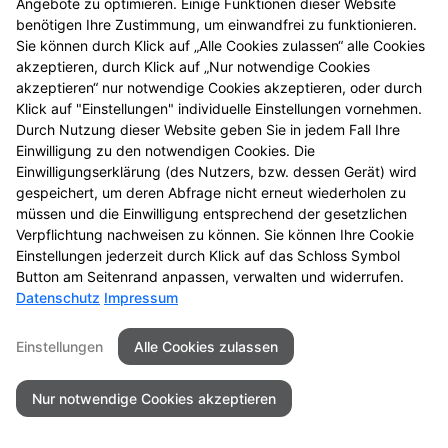
Angebote zu optimieren. Einige Funktionen dieser Website
entdecken Sie neue
benötigen Ihre Zustimmung, um einwandfrei zu funktionieren.
Aktionsprodukte und
Sie können durch Klick auf „Alle Cookies zulassen“ alle Cookies
das nächste
akzeptieren, durch Klick auf „Nur notwendige Cookies
Gewinnspiel.
akzeptieren“ nur notwendige Cookies akzeptieren, oder durch
Klick auf "Einstellungen" individuelle Einstellungen vornehmen.
Durch Nutzung dieser Website geben Sie in jedem Fall Ihre
Einwilligung zu den notwendigen Cookies. Die
Einwilligungserklärung (des Nutzers, bzw. dessen Gerät) wird
gespeichert, um deren Abfrage nicht erneut wiederholen zu
Seitenübersicht
Kontakt
Impressum
müssen und die Einwilligung entsprechend der gesetzlichen
Datenschutz
Barrierefreiheit
Verpflichtung nachweisen zu können. Sie können Ihre Cookie
Einstellungen jederzeit durch Klick auf das Schloss Symbol
© 2026 Bären-Apotheke
Button am Seitenrand anpassen, verwalten und widerrufen.
Datenschutz
Impressum
Einstellungen
Alle Cookies zulassen
Nur notwendige Cookies akzeptieren