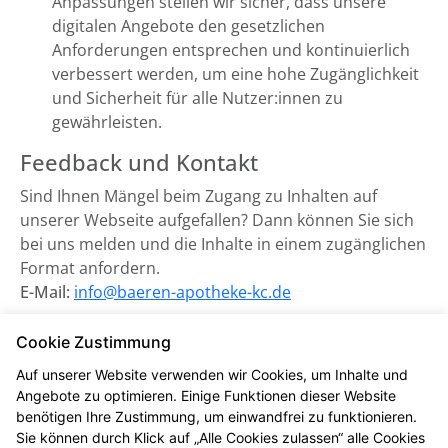
Anpassungen stellen wir sicher, dass unsere
digitalen Angebote den gesetzlichen
Anforderungen entsprechen und kontinuierlich
verbessert werden, um eine hohe Zugänglichkeit
und Sicherheit für alle Nutzer:innen zu
gewährleisten.
Feedback und Kontakt
Sind Ihnen Mängel beim Zugang zu Inhalten auf
unserer Webseite aufgefallen? Dann können Sie sich
bei uns melden und die Inhalte in einem zugänglichen
Format anfordern.
E-Mail:
info@baeren-apotheke-kc.de
Zuständige Marktüberwachungsbehörde:
Cookie Zustimmung
Marktüberwachungsstelle der Länder für die
Auf unserer Website verwenden wir Cookies, um Inhalte und
Barrierefreiheit von Produkten und Dienstleistungen
Angebote zu optimieren. Einige Funktionen dieser Website
(MLBF) in Magdeburg, Sachsen-Anhalt.
benötigen Ihre Zustimmung, um einwandfrei zu funktionieren.
Sie können durch Klick auf „Alle Cookies zulassen“ alle Cookies